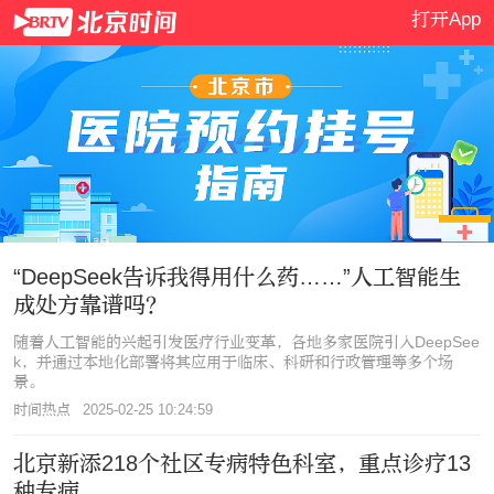
打开App
创造历史的每时每刻 尽
“DeepSeek告诉我得用什么药……”人工智能生
成处方靠谱吗？
随着人工智能的兴起引发医疗行业变革，各地多家医院引入DeepSee
k，并通过本地化部署将其应用于临床、科研和行政管理等多个场
景。
时间热点
2025-02-25 10:24:59
北京新添218个社区专病特色科室，重点诊疗13
种专病