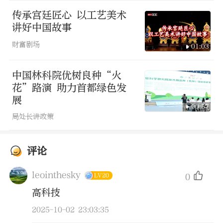
门数量将创新高，发挥凝聚共识、促进合
传承宫廷匠心 以工艺美术
作、服务发展的积极作用。
讲好中国故事
财富剧场
01:03
首届北京绿色发展论坛将系统发布北京市
建设国际绿色经济标杆城市重大成果，举
中国林科院优树良种“火
花”路演 助力首都绿色发
办国家绿色技术交易中心揭牌及相关签约
展
活动，发布《北京市氢能产业标准体系》
00:57
局处长讲政策
和《北京绿色经济发展蓝皮书
（2025）》。
评论
作为论坛的特色活动，绿色产业博览会将
leointhesky
0
LV20
在城市副中心三大文化设施之间的户外环
高科技
形走廊带举办。本届绿色产业博览会面积
2025-10-02 23:03:35