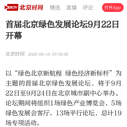
精选
直播
评论
交通
文旅
打开App
首届北京绿色发展论坛9月22日
开幕
北京时间
2025-09-16 07:58:48
以“绿色北京新航程 绿色经济新标杆”为
主题的首届北京绿色发展论坛，将于9月
22日至9月24日在北京城市副中心举办。
论坛期间将组织1场绿色产业博览会、5场
绿色发展会客厅、13场平行论坛，总计19
场专项活动。