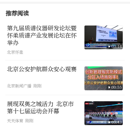
成功举办五届的北京城市副中心绿色发展
论坛已经具备的学术水平、业界认可、社
推荐阅读
会反响和办会机制，为各方合力办好首届
第九届质谱仪器研发论坛暨
北京绿色发展论坛打下了基础，坚定了信
怀柔质谱产业发展论坛在怀
心。
举办
03:14
北京怀柔
相比于北京城市副中心绿色发展论坛，首
北京公安护航群众安心观赛
届北京绿色发展论坛扩展了参与主体，将
邀请城市副中心、顺义区、昌平区、房山
北京新闻广播
刚刚
00:55
区、平谷区举办城市会客厅，共同开展推
介，并联合18家社会机构开展平行论坛、
展现双奥之城活力 北京市
第十七届运动会开幕
绿色科普、低碳生活等系列活动，线下线
上参与活动的专家、企业、市民和政府部
天天体育
刚刚
03:43