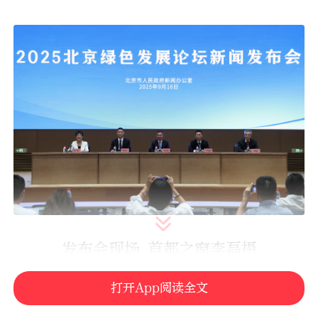
发布会现场 首都之窗李磊摄
打开App阅读全文
北京绿色发展论坛虽是首次举办，但连续