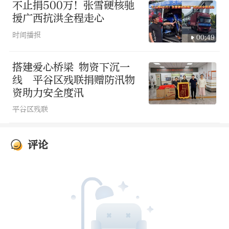
某无人机企业员工 肖钦：
有些地方救援艇
不止捐500万！张雪硬核驰
援广西抗洪全程走心
过去，可能来回得两三个小时，但是用我
时间播报
们的运载无人机，可能三四分钟就能直接
00:49
过去了，每次可以运输一百公斤左右的物
搭建爱心桥梁 物资下沉一
资过去。
线 平谷区残联捐赠防汛物
资助力安全度汛
平谷区残联
评论