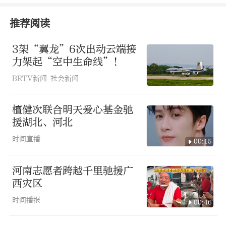
云表镇受洪涝灾害影响严重，出现了断
网、断水、断路的极端情况，很多偏远点
推荐阅读
位船只难以抵达，无人机凭借空中优势，
3架“翼龙”6次出动云端接
成为高效的救援力量和重要的物资保障渠
力架起“空中生命线”！
道。
BRTV新闻 社会新闻
檀健次联合明天爱心基金驰
援湖北、河北
时间直播
00:15
河南志愿者跨越千里驰援广
西灾区
时间播报
00:46