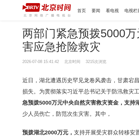
首页
要闻
看电视
电视栏
两部门紧急预拨5000
害应急抢险救灾
2026-07-08 15:41:42 北京时间 3215次浏览
近日，湖北遭遇历史罕见龙卷风袭击，甘肃宕
损失。为贯彻落实习近平总书记关于防汛救灾工
急预拨5000万元中央自然灾害救灾资金，支
少人员伤亡，防范次生灾害。其中，
预拨湖北2000万元，
支持开展受灾群众转移安