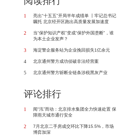
阅读排行
1
亮出“十五五”开局半年成绩单 丨牢记总书记
嘱托 北京经开区跑出高质量发展加速度
2
当“保护知识产权”变成“保护外国垄断”，谁
为本土企业发声？
3
海淀警企服务站为企业挽回损失1亿余元
4
北京通州警方成功侦破非法经营案
5
北京通州警方斩断全链条涉税黑灰产业
评论排行
1
闻“汛”而动：北京排水集团全力快速处置 保
障雨天城市通行安全
2
7月北京二手房成交环比下降15.5%，市场
博弈加深