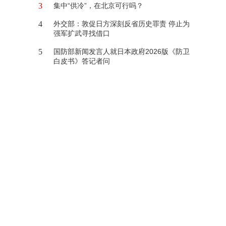
3
集中“供冷”，在北京可行吗？
4
外交部：敦促日方深刻反省历史罪责 停止为
强军扩武寻找借口
5
国防部新闻发言人就日本政府2026版《防卫
白皮书》答记者问