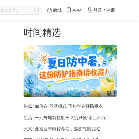
商城
APP
登录
/
注册
时间精选
5图
|
热点
如何在“闷蒸模式”下科学选择防晒衣
|
生活
一到外地就拉肚子？别只怪“水土不服”
|
北京
北京白天晴转多云，最高气温36℃