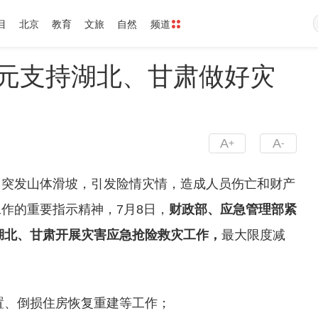
目
北京
教育
文旅
自然
频道
万元支持湖北、甘肃做好灾
A
A
+
-
昌突发山体滑坡，引发险情灾情，造成人员伤亡和财产
作的重要指示精神，7月8日，
财政部、应急管理部紧
持湖北、甘肃开展灾害应急抢险救灾工作，
最大限度减
置、倒损住房恢复重建等工作；