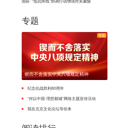
|
国际
“抵抗阵线”协调行动增强对美威慑
专题
专题
锲而不舍落实中央八项规定精神
纪念抗战胜利80周年
“何以中国·理想都城”网络主题宣传活动
我在北京文化论坛等你来