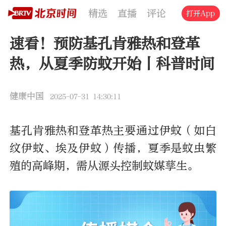
精选
直播
评论
交通
文旅
打开App
速看！预防基孔肯雅热和登革
热，从夏季防蚊开始丨科普时间
健康中国
2025-07-31 14:30:11
基孔肯雅热和登革热主要通过伊蚊（如白
纹伊蚊、埃及伊蚊）传播，夏季是蚊虫繁
殖的高峰期，需从源头控制蚊媒孳生。