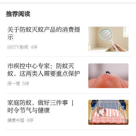
蚊仅分布在南方局部地区。
推荐阅读
3.孳生习性
关于防蚊灭蚊产品的消费提
示
白纹伊蚊和埃及伊蚊都喜欢在小型积水中
BRTV新闻
4评
繁殖，攻击性强，可传播登革热、基孔肯
雅热、寨卡病毒病等多种疾病。
市疾控中心专家：防蚊灭
蚊，这两类人需要重点保护
深一度
5评
家庭防蚊，做好三件事 |
时令节气与健康
健康中国
4评