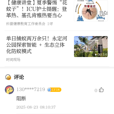
【健康讲堂】夏季警惕“花
1.清理各类积水
蚊子”！ICU护士提醒：登
革热、基孔肯雅热要当心
科普健康教育工作委员会
1评
定期检查并清除室内外小型积水，如花盆
托盘、瓶罐、冰箱底部接水盘等。
单日捕蚊两万余只！永定河
公园探索智能 + 生态立体
填平坑洼地面，可硬化和疏通排水沟渠，
化防蚊模式
00:14
确保无积水。
时间现场
2.管理储水容器
评论
130****7219
0
LV18
蓄水池、水箱等应加盖密封，水生植物容
阻断
器及时换水并彻底清洗内壁。
2025-08-23 08:10:37