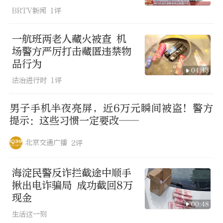
BRTV新闻
1评
一航班两老人藏火被查 机
场警方严厉打击藏匿违禁物
品行为
04:43
法治进行时
1评
男子手机半夜亮屏，近6万元瞬间被盗！警方
提示：这些习惯一定要改——
北京交通广播
2评
海淀民警反诈拦截途中顺手
揪出电诈骗局 成功截回8万
现金
00:48
生活这一刻