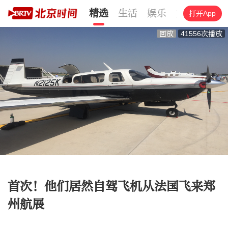
精选
生活
娱乐
文化
旅游
打开App
回放
41556次播放
首次！他们居然自驾飞机从法国飞来郑
州航展