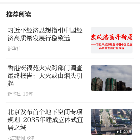
支持、特区政府不懈努力、香港市民团结
推荐阅读
奋斗，彰显香港在“一国两制”下内联外
通的优势。新的一年，特区政府将与社会
习近平经济思想指引中国经
济高质量发展行稳致远
各界一道，主动对接国家发展战略，深化
新华社
国际交往合作，奋力谱写“一国两制”行
稳致远的壮丽篇章。
香港宏福苑火灾跨部门调查
最终报告：大火或由烟头引
来源：新重庆
起
新华社
19评
浏览 1749次
北京发布首个地下空间专项
规划 2035年建成立体式宜
居之城
02:26
北京新闻
6评