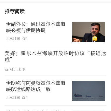
约四分之一海运石油贸易以及大量液化天
推荐阅读
然气和化肥运输。
伊副外长：通过霍尔木兹海
来源：北京日报
峡必须与伊朗协调
北京时间
3评
浏览 400次
美媒：霍尔木兹海峡开放临时协议“接近达
成”
新华社
10评
伊朗称与阿曼就霍尔木兹海
峡航运线路达成一致
北京时间
2评