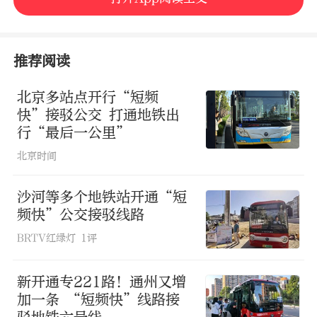
推荐阅读
北京多站点开行“短频
快”接驳公交 打通地铁出
行“最后一公里”
北京时间
沙河等多个地铁站开通“短
频快”公交接驳线路
BRTV红绿灯
1评
地铁北运河西站已在前期开展了“短频
快”接驳线路试运营，为朗芳园等10个小
新开通专221路！通州又增
加一条 “短频快”线路接
区居民接驳地铁6号线提供了更为快捷的