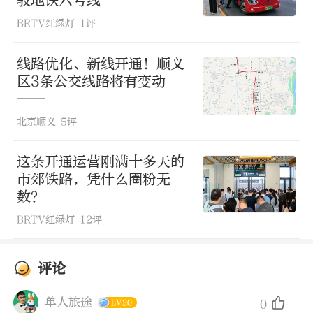
驳地铁六号线
出行服务。开行以来，以上线路试运行效
BRTV红绿灯
1评
果良好，近期将结合客流稳定情况及乘客
试乘反馈情况正式开通。
线路优化、新线开通！顺义
区3条公交线路将有变动
——
同时，围绕“截旧开新”，地铁五棵松站
北京顺义
5评
计划截取既有线路“区间”1条、新开1-2
条“短频快”线路，目前正在积极开展运
这条开通运营刚满十多天的
市郊铁路，凭什么圈粉无
营筹备工作。
数？
BRTV红绿灯
12评
浏览 381次
评论
单人旅途
0
LV20