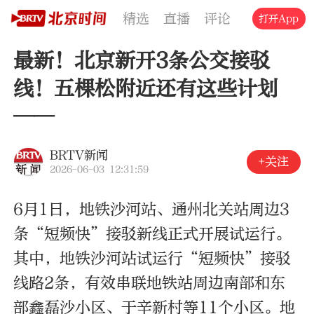
精选
直播
评论
交通
文旅
打开App
最新！北京新开3条公交接驳
线！五棵松附近还有这些计划
——
BRTV新闻
+关注
2026-06-03 12:31:59
6月1日，地铁沙河站、通州北关站周边3
条“短频快”接驳新线正式开展试运行。
其中，地铁沙河站试运行“短频快”接驳
线路2条，有效串联地铁站周边南部和东
部鑫磊沙小区、于辛新村等11个小区。地