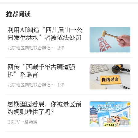
推荐阅读
利用AI编造“四川眉山一公
园发生洪水”者被依法处罚
北京地区网站联合辟谣平台
2评
网传“西藏千年古碉遭强
拆”系谣言
详情：
近日，一则“乐山市犍为县芭沟镇
北京地区网站联合辟谣平台
1评
发现完整恐龙化石”的消息在网上流传，
暑期逛园看展，你被景区预
评论中指出“恐龙化石”位于嘉阳桫椤湖
约规则难住了吗？
旅游景区，引发关注。对此，该景区回应
BRTV一路畅通
回看
称，网传“恐龙化石”实为景区内一座嵌
入岩壁的恐龙骨架模型，由于造型逼真，