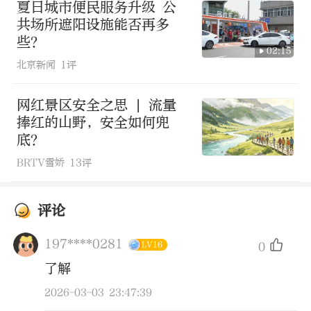
夏日城市便民服务升级 公
与周边桫椤林融为一体，且部分时段可免
共场所遮阳设施能否再多
些？
费进入参观，致使不少游客和网民误认其
02:15
北京新闻
1评
为真实化石。景区内至今未发现过真正的
恐龙化石。（来源：“乐山文旅”微信公
网红景区安全之思 | 流量
众号）
捧红的山野，安全如何兜
底？
浏览 780次
BRTV雪娇
13评
评论
197****0281
0
LV16
了解
2026-03-03 23:47:39