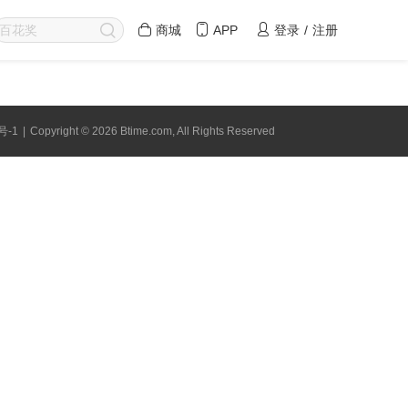
商城
APP
登录
/
注册
号-1
|
Copyright © 2026 Btime.com, All Rights Reserved