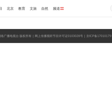
目
北京
教育
文旅
自然
频道
网络广播电视台 版权所有
|
网上传播视听节目许可证0103028号
|
京ICP备17010175