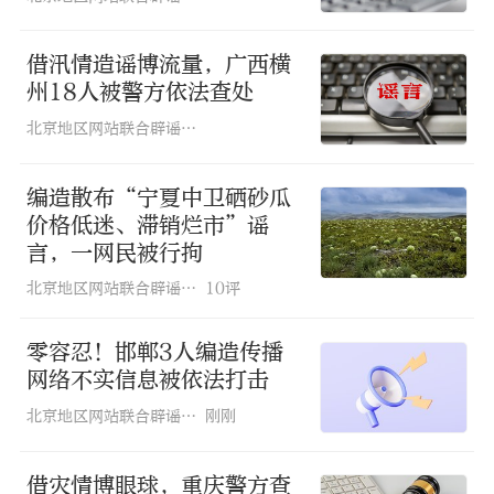
借汛情造谣博流量，广西横
州18人被警方依法查处
北京地区网站联合辟谣平台
编造散布“宁夏中卫硒砂瓜
价格低迷、滞销烂市”谣
言，一网民被行拘
北京地区网站联合辟谣平台
10评
零容忍！邯郸3人编造传播
网络不实信息被依法打击
北京地区网站联合辟谣平台
刚刚
借灾情博眼球，重庆警方查