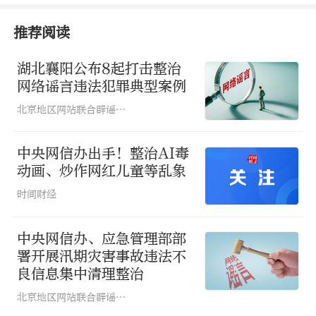
意谩骂诋毁、抹黑攻击，污名化特定地
推荐阅读
域、职业、群体等，宣扬消极、恐慌等负
面情绪，挑动群体对立。
炒作本地偶发的
湖北襄阳公布8起打击整治
网络谣言违法犯罪典型案例
极端案事件、热点事件、灾难事故，强行
北京地区网站联合辟谣平台
关联历史、地域等标签，散布偏激、歧视
言论，挑动地域对立。
中央网信办出手！整治AI毒
动画、炒作网红儿童等乱象
二是制造网络谣言和虚假信息。
散布涉本
时间财经
地公共政策、社会民生领域虚假信息，
捏
造灾难事故、案事件等谣言，引发群众恐
中央网信办、应急管理部部
署开展汛期灾害事故违法不
慌。
针对本地发生的突发热点事件，以虚
良信息集中清理整治
构歪曲等方式炮制事件起因、细节和进展
北京地区网站联合辟谣平台
情况，发布耸人听闻的阴谋论，或者假冒