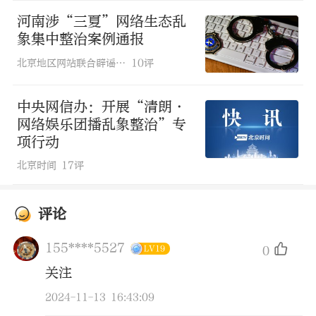
事件当事人、亲属及相关人员发布虚假信
河南涉“三夏”网络生态乱
象集中整治案例通报
息，博取网民关注。打造悲情人设，编造
北京地区网站联合辟谣平台
10评
悲惨故事、摆拍卖惨视频，骗取网民同
情。
中央网信办：开展“清朗・
网络娱乐团播乱象整治”专
三是呈现色情低俗信息。
发布明显具有性
项行动
暗示、性挑逗意味的帖文、图片、短视
北京时间
17评
频、直播。以变体字、内嵌网址、行业黑
话等方式，发布色情网址、APP链接，引
评论
诱网民点击、下载。在站内搜索环
155****5527
0
LV19
节、“搜索发现”“相关搜索”“大家都
关注
在搜”等版块，展现色情网站链接、色情
2024-11-13 16:43:09
低俗联想词。在笔记、帖文集纳，在评论