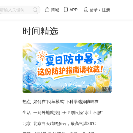
商城
APP
登录
/
注册
时间精选
5图
|
热点
如何在“闷蒸模式”下科学选择防晒衣
|
生活
一到外地就拉肚子？别只怪“水土不服”
|
北京
北京白天晴转多云，最高气温36℃