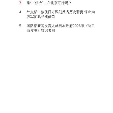
3
集中“供冷”，在北京可行吗？
4
外交部：敦促日方深刻反省历史罪责 停止为
强军扩武寻找借口
5
国防部新闻发言人就日本政府2026版《防卫
白皮书》答记者问