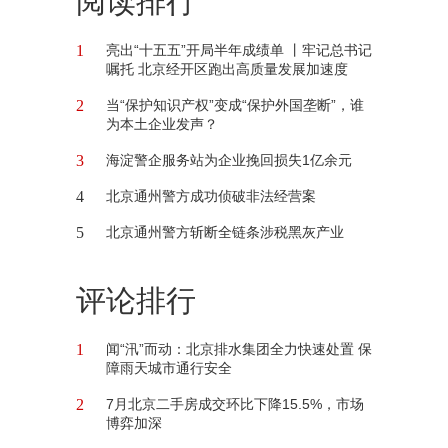
阅读排行
1
亮出“十五五”开局半年成绩单 丨牢记总书记
嘱托 北京经开区跑出高质量发展加速度
2
当“保护知识产权”变成“保护外国垄断”，谁
为本土企业发声？
3
海淀警企服务站为企业挽回损失1亿余元
4
北京通州警方成功侦破非法经营案
5
北京通州警方斩断全链条涉税黑灰产业
评论排行
1
闻“汛”而动：北京排水集团全力快速处置 保
障雨天城市通行安全
2
7月北京二手房成交环比下降15.5%，市场
博弈加深