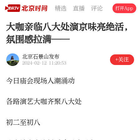
精选
直播
评论
交通
文旅
打开App
大咖亲临八大处演京味亮绝活，
氛围感拉满——
北京石景山发布
+关注
2024-02-12 11:20:53
今日庙会现场人潮涌动
各路演艺大咖齐聚八大处
初二至初八