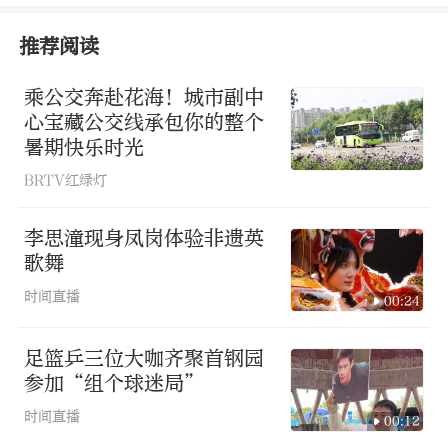
推荐阅读
精
彩
演
出
乘公交奔赴花海！城市副中
心宝藏公交线承包你的整个
本届庙会隆重邀请到中国“魔王”傅腾龙
暑期快乐时光
先生亲临现场，为观众表演近景魔术，演
BRTV红绿灯
绎之精彩，手法之精妙，获得台下连声叫
李思潼现身凤岗体验非遗英
好，尽显传统魔术的智慧与奥妙。
歌舞
时间直播
00:24
足篮乒三位大咖齐聚首钢园
参加“组个球迷局”
时间直播
00:12