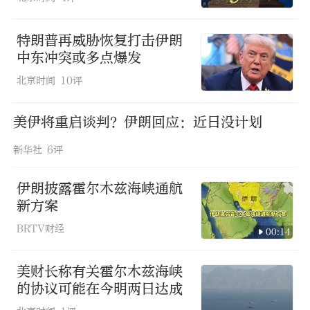
特朗普再威胁恢复打击伊朗
中东冲突或多点爆发
北京时间
10评
美伊将重启谈判？伊朗回应：近日没计划
新华社
6评
伊朗披露霍尔木兹海峡通航
新方案
BRTV财经
00:14
美财长称有关霍尔木兹海峡
的协议可能在今明两日达成