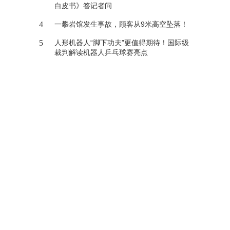
白皮书》答记者问
4
一攀岩馆发生事故，顾客从9米高空坠落！
5
人形机器人“脚下功夫”更值得期待！国际级
裁判解读机器人乒乓球赛亮点