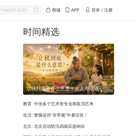
商城
APP
登录
/
注册
时间精选
立秋到底是什么意思？古人有话说
03:09
|
教育
中传多个艺术类专业将取消艺考
|
生活
警惕这些“非常规”中暑症状！
|
北京
北京启动防汛四级应急响应