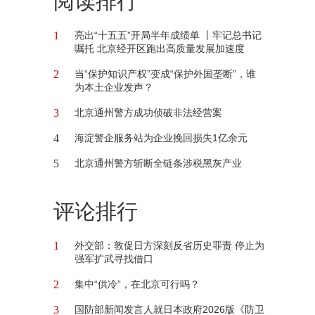
阅读排行
1
亮出“十五五”开局半年成绩单 丨牢记总书记
嘱托 北京经开区跑出高质量发展加速度
2
当“保护知识产权”变成“保护外国垄断”，谁
为本土企业发声？
3
北京通州警方成功侦破非法经营案
4
海淀警企服务站为企业挽回损失1亿余元
5
北京通州警方斩断全链条涉税黑灰产业
评论排行
1
外交部：敦促日方深刻反省历史罪责 停止为
强军扩武寻找借口
2
集中“供冷”，在北京可行吗？
3
国防部新闻发言人就日本政府2026版《防卫