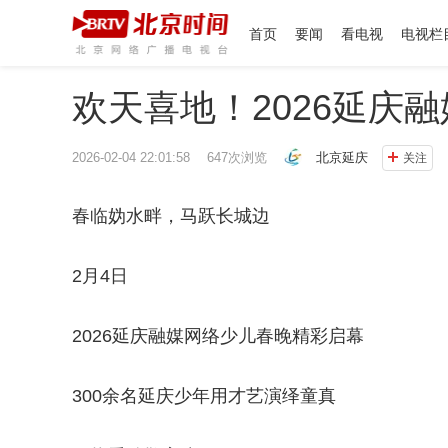
首页
要闻
看电视
电视栏
欢天喜地！2026延庆
2026-02-04 22:01:58 647次浏览
北京延庆
关注
春临妫水畔，马跃长城边
2月4日
2026延庆融媒网络少儿春晚精彩启幕
300余名延庆少年用才艺演绎童真