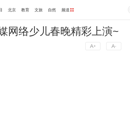
目
北京
教育
文旅
自然
频道
融媒网络少儿春晚精彩上演~
A
A
+
-