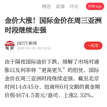
精选
直播
评论
交通
文旅
打开App
金价大涨！国际金价在周三亚洲
时段继续走强
BRTV新闻
+关注
2026-05-06 09:12:52
由于隔夜国际油价下跌，缓解了市场对通
胀以及利率将“更高更久”的担忧，国际
金价在周三亚洲时段继续走强，截至北京
时间14点45分，
纽商所
6月交割的黄金期
价报4674.5美元/盎司，上涨2.32%
。