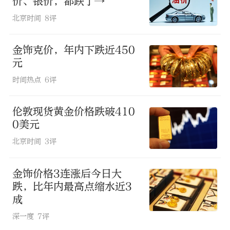
价、银价，都跌了→
北京时间
8评
金饰克价，年内下跌近450
元
时间热点
6评
伦敦现货黄金价格跌破410
0美元
北京时间
3评
金饰价格3连涨后今日大
跌，比年内最高点缩水近3
成
深一度
7评