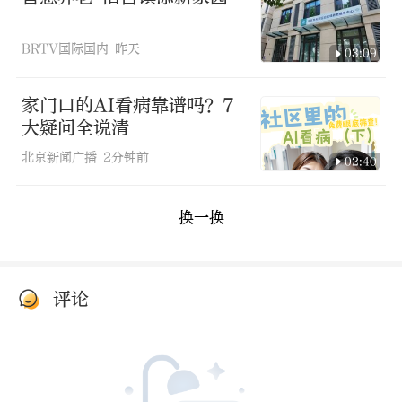
BRTV国际国内
昨天
03:09
家门口的AI看病靠谱吗？7
大疑问全说清
北京新闻广播
2分钟前
02:40
换一换
评论