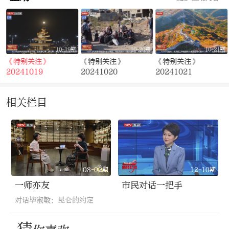
期
10-19期
10-20期
10-21期
《特别关注》
《特别关注》
《特别关注》
20241019
20241020
20241021
相关栏目
08-02期
12-10期
一师亦友
市民对话一把手
对话毕淑敏：昆仑的约定