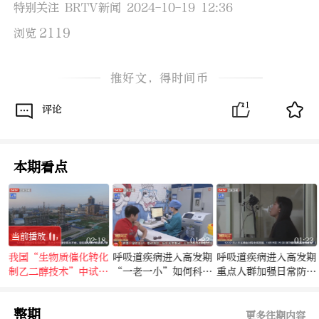
特别关注 BRTV新闻 2024-10-19 12:36
2119
浏览
推好文，得时间币
1
评论
本期看点
当前播放
8
02:18
01:22
01:23
现
我国“生物质催化转化
呼吸道疾病进入高发期
呼吸道疾病进入高发期
制乙二醇技术”中试成
“一老一小”如何科学
重点人群加强日常防护
功
防护
切断病毒传播途径
整期
更多往期内容