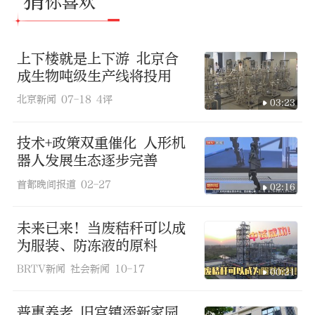
猜
你喜欢
上下楼就是上下游 北京合
成生物吨级生产线将投用
北京新闻
07-18
4评
03:23
技术+政策双重催化 人形机
器人发展生态逐步完善
首都晚间报道
02-27
02:16
未来已来！当废秸秆可以成
为服装、防冻液的原料
BRTV新闻 社会新闻
10-17
00:21
普惠养老 旧宫镇添新家园