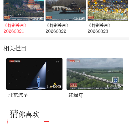
期
03-21期
03-22期
03-23期
《特别关注》
《特别关注》
《特别关注》
20260321
20260322
20260323
相关栏目
11-04期
08-07期
北京您早
红绿灯
猜
你喜欢