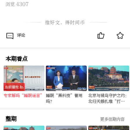
4307
浏览
推好文，得时间币
评论
本期看点
当前播放
4
02:22
02:00
03:25
专家解码“睡眠谣言”
睡眠“黑科技”管用
北京与候鸟守护之约：
”
吗？
北归天鹅扎堆“打
卡”颐和园
整期
更多往期内容