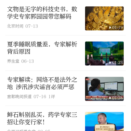
文物是无字的科技史书，数
学史专家郭园园带您解码
北京时间
07-13
01:19
夏季睡眠质量差，专家解析
背后原因
养生堂
06-13
01:23
专家解读：网络不是法外之
地 涉汛涉灾谣言必须严惩
首都晚间报道
07-16
1评
01:38
鲜石斛别乱买，药学专家三
招让你变行家！