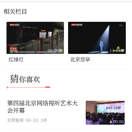
相关栏目
08-06期
11-04期
红绿灯
北京您早
猜
你喜欢
第四届北京网络视听艺术大
会开幕
北京新闻
06-24
3评
00:50