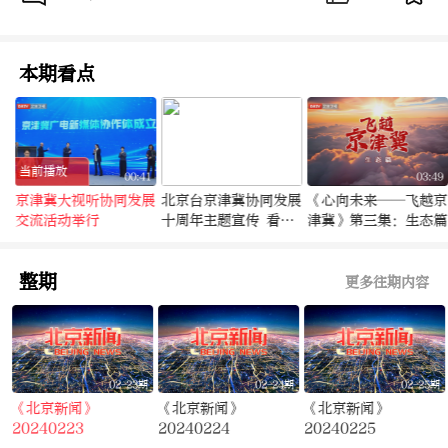
本期看点
当前播放
3
00:41
01:25
03:49
体
京津冀大视听协同发展
北京台京津冀协同发展
《心向未来——飞越京
交流活动举行
十周年主题宣传 看协
津冀》第三集：生态篇
同之“花”绚丽绽放
整期
更多往期内容
期
02-23期
02-24期
02-25期
《北京新闻》
《北京新闻》
《北京新闻》
20240223
20240224
20240225