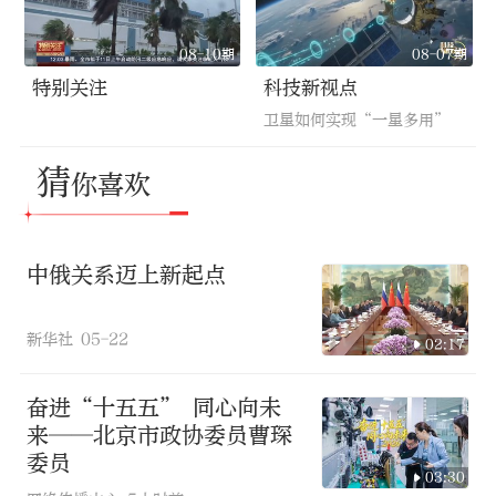
08-10期
08-07期
特别关注
科技新视点
卫星如何实现“一星多用”
猜
你喜欢
中俄关系迈上新起点
新华社
05-22
02:17
奋进“十五五” 同心向未
来——北京市政协委员曹琛
委员
03:30