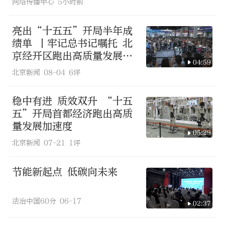
网络传播中心
5小时前
亮出“十五五”开局半年成
绩单 丨牢记总书记嘱托 北
京经开区跑出高质量发展加
04:59
速度
北京新闻
08-04
6评
稳中有进 质效双升 “十五
五”开局首都经济跑出高质
量发展加速度
05:29
北京新闻
07-21
1评
节能新起点 低碳向未来
法治中国60分
06-17
02:37