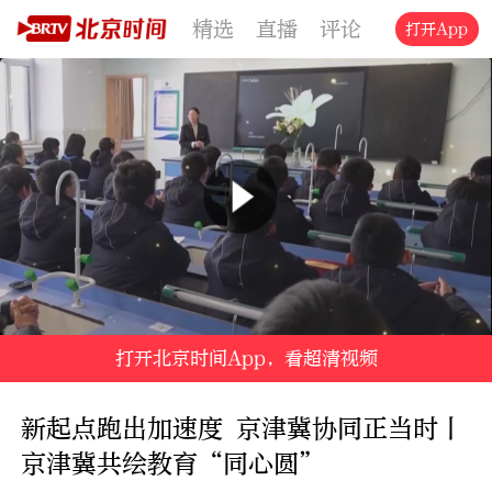
精选
直播
评论
交通
文旅
打开App
打开北京时间App，看超清视频
新起点跑出加速度 京津冀协同正当时丨
京津冀共绘教育“同心圆”