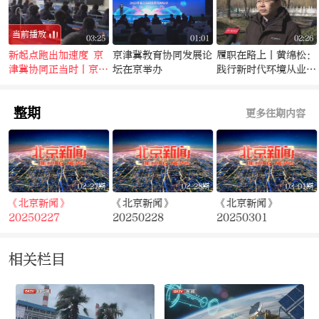
当前播放
2
03:25
01:01
02:26
司
新起点跑出加速度 京
京津冀教育协同发展论
履职在路上丨黄绵松：
津冀协同正当时丨京津
坛在京举办
践行新时代环境从业者
冀共绘教育“同心圆”
的责任和使命
整期
更多往期内容
期
02-27期
02-28期
03-01期
《北京新闻》
《北京新闻》
《北京新闻》
20250227
20250228
20250301
相关栏目