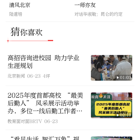
清风北京
一师亦友
陆道培
对话毕淑敏：昆仑的约定
猜
你喜欢
高招咨询进校园 助力学业
生涯规划
北京新闻
06-23
4评
01:03
2025年度首都高校 “最美
后勤人” 风采展示活动举
办，多位一线后勤工作者分
02:19
享岗位事迹
教育面对面BRTV
06-23
“看见生活 智汇万象”视