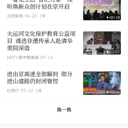
听焕新众创计划在京开启
北京新闻
06-24
1评
00:19
大运河文化保护教育公益项
目 遴选非遗传承人赴清华
美院深造
02:01
BRTV都市晚高峰
07-14
进出京高速全部解封 部分
进山道路仍封闭管控
红绿灯
07-12
1评
02:41
换一换