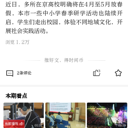
近日，多所在京高校明确将在4月至5月放春
假，本市一些中小学春季研学活动也陆续开
启，学生们走出校园，体验不同地域文化，开
展社会实践活动。
1.2万
浏览
推好文，得时间币
3
2条评论
本期看点
当前播放
2
01:31
01:25
01:39