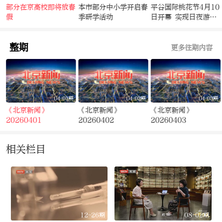
干
部分在京高校即将放春
本市部分中小学开启春
平谷国际桃花节4月10
假
季研学活动
日开幕 实现日夜游玩
指
场景全覆盖
整期
更多往期内容
期
04-01期
04-02期
04-03期
《北京新闻》
《北京新闻》
《北京新闻》
20260401
20260402
20260403
相关栏目
12-26期
08-02期