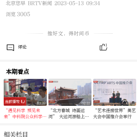
北京您早 BRTV新闻 2023-05-13 09:34
3005
浏览
推好文，得时间币
1
评论
本期看点
当前播放
7
03:39
02:22
02:12
“遇见科学 预见未
“北方春城 诗画运
“艺术连接世界”奥艺
后
来”中科院公众科学日
河” 大运河游船上展
大会中国推介会举行
活动开启
开诗词对话
相关栏目