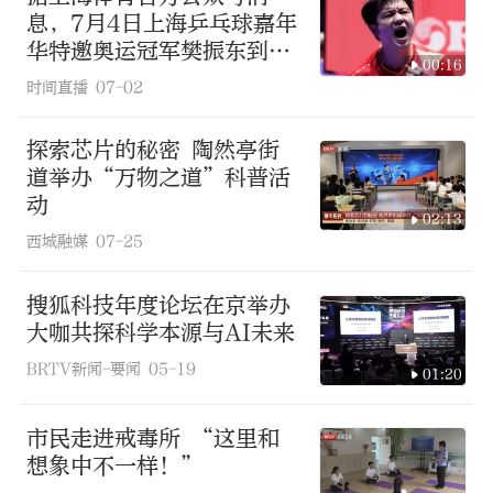
息，7月4日上海乒乓球嘉年
华特邀奥运冠军樊振东到场
00:16
倾情助阵
时间直播
07-02
探索芯片的秘密 陶然亭街
道举办“万物之道”科普活
动
02:13
西城融媒
07-25
搜狐科技年度论坛在京举办
大咖共探科学本源与AI未来
BRTV新闻-要闻
05-19
01:20
市民走进戒毒所 “这里和
想象中不一样！”