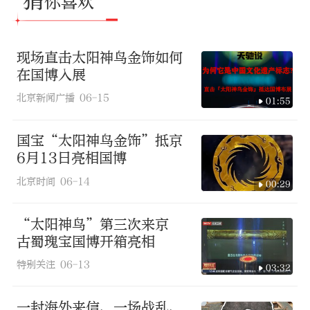
猜
你喜欢
现场直击太阳神鸟金饰如何
在国博入展
北京新闻广播
06-15
01:55
国宝“太阳神鸟金饰”抵京
6月13日亮相国博
北京时间
06-14
00:29
“太阳神鸟”第三次来京
古蜀瑰宝国博开箱亮相
特别关注
06-13
03:32
一封海外来信、一场战乱、