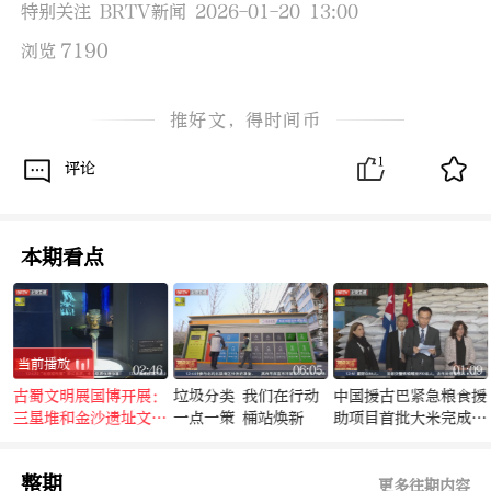
特别关注 BRTV新闻 2026-01-20 13:00
7190
浏览
推好文，得时间币
1
评论
本期看点
当前播放
6
02:46
06:05
01:09
古蜀文明展国博开展：
垃圾分类 我们在行动
中国援古巴紧急粮食援
就
三星堆和金沙遗址文
一点一策 桶站焕新
助项目首批大米完成交
物“结伴”再来京
付
整期
更多往期内容