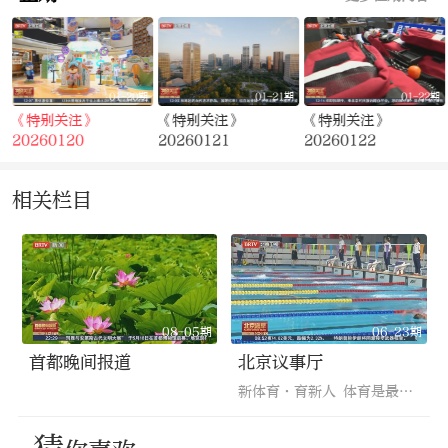
期
01-20期
01-21期
01-22期
《特别关注》
《特别关注》
《特别关注》
20260120
20260121
20260122
相关栏目
08-05期
06-23期
首都晚间报道
北京议事厅
新体育·育新人 体育是最好的教育