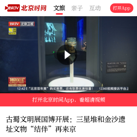
直播
评论
交通
文旅
亲子
互动
短视频
北
打开App
打开北京时间App，看超清视频
古蜀文明展国博开展：三星堆和金沙遗
址文物“结伴”再来京