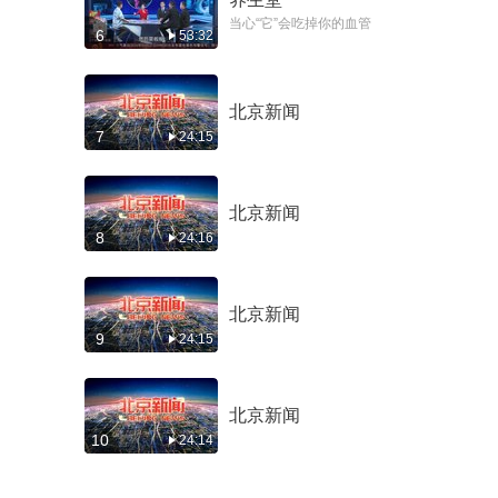
当心“它”会吃掉你的血管
6
53:32
轻方巧解“应春
症”（1）
04-12期
北京新闻
警惕身体出现的失控
7
24:15
信号
04-11期
北京新闻
叫停“生死倒计时”
8
24:16
04-10期
北京新闻
小心会跟着心脏“跳
动”的致命隐患
9
24:15
04-09期
北京新闻
听声识肿瘤
10
24:14
04-08期
伪装成咳嗽的春季急