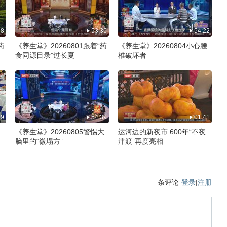
28
53:36
54:22
药
《养生堂》20260801跟着“药
《养生堂》20260804小心腰
食同源目录”过长夏
椎破坏者
09
54:39
01:41
《养生堂》20260805警惕大
运河边的新夜市 600年“不夜
脑里的“微塌方”
津渡”再度亮相
条评论
登录
|
注册