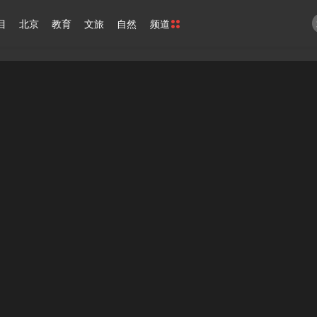
目
北京
教育
文旅
自然
频道