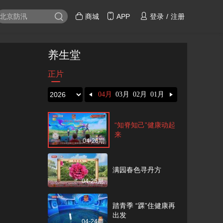
小心会“搬家”的胃
商城
APP
登录
/
注册
04-28期
护好身体“软黄金”
养生堂
04-27期
正片
健康活过100岁 护好
女性抗衰器官
08月
07月
06月
05月
04月
03月
02月
01月
04-26期
“知脊知己”健康动起
来
04-26期
满园春色寻丹方
04-25期
踏青季 “踝”住健康再
出发
04-24期