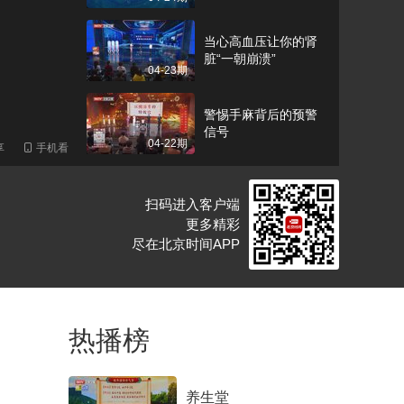
当心高血压让你的肾
脏“一朝崩溃”
04-23期
警惕手麻背后的预警
信号
04-22期
享
手机看
小心“拆东墙毁西
扫码进入客户端
墙”的肿瘤
04-21期
更多精彩
尽在北京时间APP
被忽视的血管“守门
员”
04-20期
热播榜
全国肿瘤防治宣传周
特别节目 别忽视肺里
04-19期
的“小痰疙瘩”
养生堂