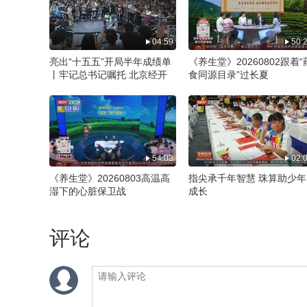
04:59
50:
亮出“十五五”开局半年成绩单
《养生堂》20260802跟着“
丨牢记总书记嘱托 北京经开
食同源目录”过长夏
区跑出高质量发展加速度
54:03
02:
《养生堂》20260803高温高
指尖承千年智慧 珠算助少年
湿下的心脏保卫战
成长
评论