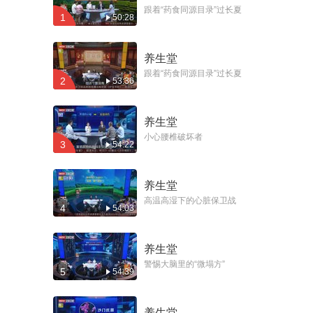
警惕会失明的干眼症
跟着“药食同源目录”过长夏
1
50:28
04-18期
养生堂
全国肿瘤防治宣传周
特别节目 小心会癌变
跟着“药食同源目录”过长夏
2
53:36
04-17期
的“小痘痘”
全国肿瘤防治宣传周
养生堂
特别节目 小心“会遗
小心腰椎破坏者
04-16期
传”的癌症
3
54:22
警惕“拖”出来的肠道
养生堂
肿瘤
04-15期
高温高湿下的心脏保卫战
4
54:03
稳压先学会看“形状”
养生堂
04-14期
警惕大脑里的“微塌方”
5
54:39
轻方巧解“应春
症”（2）
04-13期
养生堂