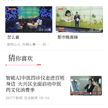
04-26期
08-08期
怎么看
都市晚高峰
做热心人 办暖心事——创新基层治理的“光明实践”（下）
猜
你喜欢
智能AI中医四诊仪走进百姓
身边 大兴区全面启动中医
药文化消费季
02:28
BRTV新闻 社会新闻
06-04