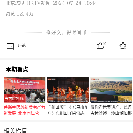
北京您早 BRTV新闻 2024-07-28 10:44
12.4万
浏览
推好文，得时间币
19
评论
本期看点
当前播放
4
02:04
02:09
01:05
疫
共谋中医药新质生产力
“和田版”《五星出东
带你看世界遗产：巴丹
新发展 北京同仁堂第
方》在和田开启常态化
吉林沙漠—沙山湖泊群
二届中医大会成功举办
驻场演出
相关栏目