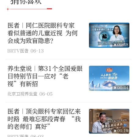
猜
你喜欢
医者｜同仁医院眼科专家
看似普通的儿童近视 为何
会成为致盲隐患？
00:48
BRTV医者
06-13
养生堂说｜第31个全国爱眼
日特别节目--应对“老
视”有新招
00:44
北京卫视养生堂
06-05
医者｜顶尖眼科专家回忆来
时路 最难忘那段青春 “我
的老师们 真好”
01:19
BRTV医者
08-03