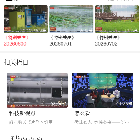
期
06-30期
07-01期
07-02期
《特别关注》
《特别关注》
《特别关注》
20260630
20260701
20260702
相关栏目
08-06期
04-26期
科技新视点
怎么看
商业航天芯片降本突围
做热心人 办暖心事——创新基层治理的“光明实践”（下）