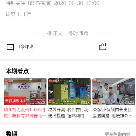
特别关注 BRTV新闻 2026-06-30 13:06
1.1万
浏览
推好文，得时间币
1
1条评论
本期看点
当前播放
2
03:08
05:18
03:26
幼儿视力没到1.0不用
垃圾分类 我们在行动
33岁小伙颅内长出巨
破
慌！眼科专家科普儿童
便民投递 循环利用
型脑膜瘤 地坛神外团
护眼关键点
队勇闯“生命禁区”
整期
更多往期内容