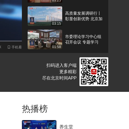
03:25
中心今年预计演出近
千场
高质量发展调研行丨
彰显创新优势 北京加
03:15
快发展新质生产力
市委理论学习中心组
召开会议 专题学习
01:58
享
手机看
《中国共产党巡视工
作条例》
扫码进入客户端
更多精彩
尽在北京时间APP
热播榜
养生堂