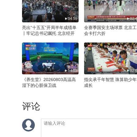
04:59
02:
亮出“十五五”开局半年成绩单
全赛季国安主场球票 北京工
丨牢记总书记嘱托 北京经开
会卡打六折
区跑出高质量发展加速度
54:03
02:
《养生堂》20260803高温高
指尖承千年智慧 珠算助少年
湿下的心脏保卫战
成长
评论