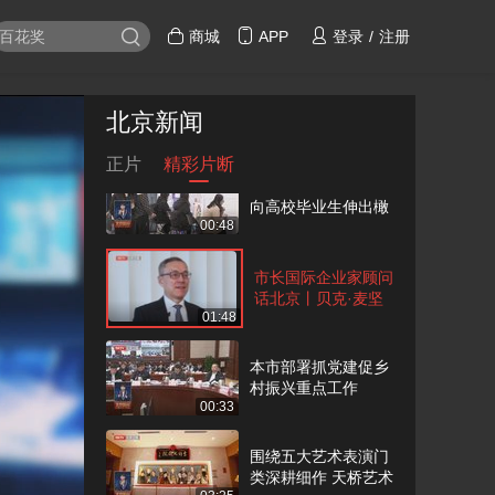
“两弹一星”精神进校
园宣讲活动举行
商城
APP
登录
/
注册
00:46
90多家市管企业面向
北京新闻
应届生提供岗位千余
00:53
个
正片
精彩片断
84家“专精特新”企业
向高校毕业生伸出橄
00:48
榄枝
市长国际企业家顾问
话北京丨贝克·麦坚
01:48
时国际律所全球主席
郑维明
本市部署抓党建促乡
村振兴重点工作
00:33
围绕五大艺术表演门
类深耕细作 天桥艺术