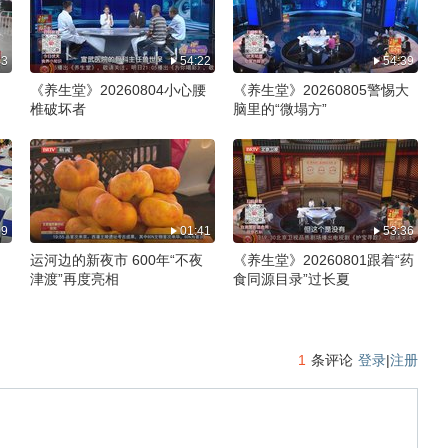
43
54:22
54:39
《养生堂》20260804小心腰
《养生堂》20260805警惕大
椎破坏者
脑里的“微塌方”
09
01:41
53:36
运河边的新夜市 600年“不夜
《养生堂》20260801跟着“药
津渡”再度亮相
食同源目录”过长夏
1
条评论
登录
|
注册