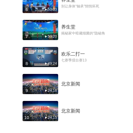
别让身体“轴承”悄悄坏死
6
53:03
养生堂
揭秘家中暗藏细菌的“隐秘角
7
53:20
落”
欢乐二打一
七赛季擂台赛13
8
49:24
北京新闻
9
24:16
北京新闻
10
24:15