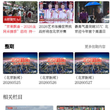
当前播放
2
01:12
00:54
01:18
会
“京果飘香·2026全
2026艺术体操世界挑
最高气温突破35℃ 北
动
民采摘季”启动 持续
战杯将在北京开赛
京迎今年首个高温日
至10月底
整期
更多往期内容
05-25期
05-26期
05-27期
《北京新闻》
《北京新闻》
《北京新闻》
20260525
20260526
20260527
相关栏目