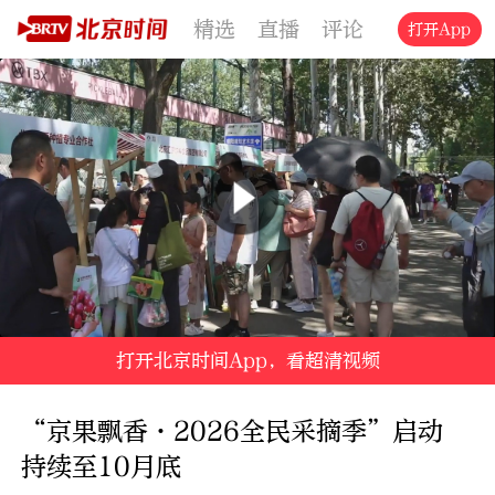
精选
直播
评论
交通
文旅
打开App
打开北京时间App，看超清视频
“京果飘香·2026全民采摘季”启动 
持续至10月底