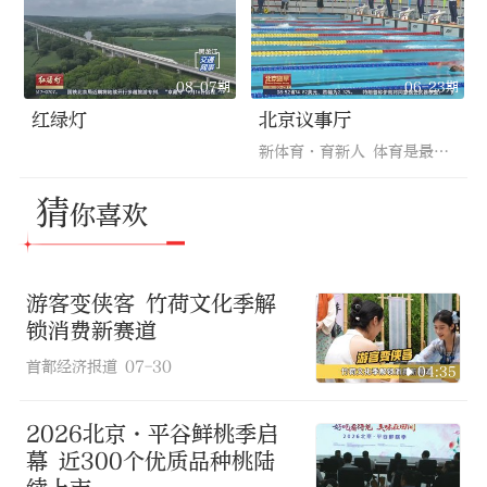
08-07期
06-23期
红绿灯
北京议事厅
新体育·育新人 体育是最好的教育
猜
你喜欢
游客变侠客 竹荷文化季解
锁消费新赛道
首都经济报道
07-30
04:35
2026北京·平谷鲜桃季启
幕 近300个优质品种桃陆