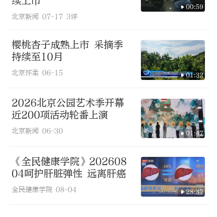
续上市
00:59
北京新闻
07-17
3评
樱桃杏子成熟上市 采摘季
持续至10月
北京怀柔
06-15
01:32
2026北京公园艺术季开幕
近200项活动轮番上演
北京新闻
06-30
01:47
《全民健康学院》202608
04呵护肝脏弹性 远离肝癌
全民健康学院
08-04
28:37