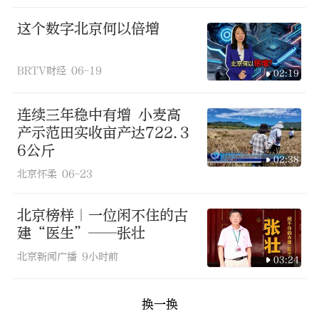
这个数字北京何以倍增
BRTV财经
06-19
02:19
连续三年稳中有增 小麦高
产示范田实收亩产达722.3
6公斤
02:38
北京怀柔
06-23
北京榜样｜一位闲不住的古
建“医生”——张壮
北京新闻广播
9小时前
03:24
换一换