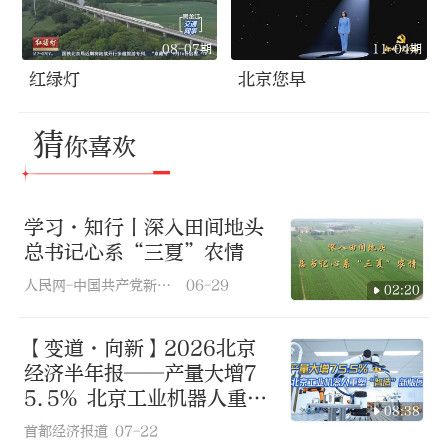
08-07期
11-04期
红绿灯
北京您早
猜
你喜欢
学习·知行丨深入田间地头
总书记心系“三夏”农情
人民网-中国共产党新闻网
06-29
02:20
【变道·向新】2026北京
经济半年报——产量大增7
5.5% 北京工业机器人重
08:38
塑“智造”新版图（上）
首都经济报道
07-22