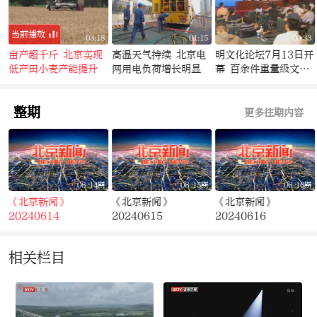
当前播放
1
03:18
01:15
00:33
|
亩产超千斤 北京实现
高温天气持续 北京电
明文化论坛7月13日开
低产田小麦产能提升
网用电负荷增长明显
幕 百余件重量级文物
将亮相
整期
更多往期内容
期
06-14期
06-15期
06-16期
《北京新闻》
《北京新闻》
《北京新闻》
20240614
20240615
20240616
相关栏目