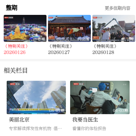
的新质生产力发展格局
人工智能创新高地
整期
更多往期内容
期
01-26期
01-27期
01-28期
《特别关注》
《特别关注》
《特别关注》
20260126
20260127
20260128
相关栏目
08-07期
04-03期
美丽北京
我要当医生
专家解读挥发性有机物 倡导全民绿色行动
看懂你的体检报告