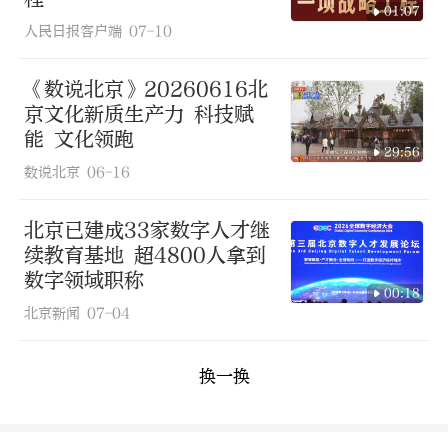
01:07
人民日报客户端
07-10
《数说北京》20260616北
京文化新质生产力 科技赋
能 文化领跑
29:56
数说北京
06-16
北京已建成33家数字人才继
续教育基地 超4800人拿到
数字领域职称
00:18
北京新闻
07-04
换一换