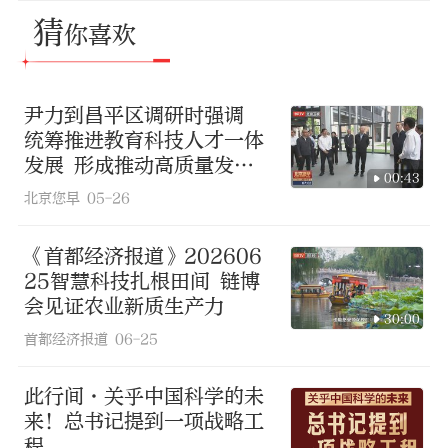
猜
你喜欢
尹力到昌平区调研时强调
统筹推进教育科技人才一体
发展 形成推动高质量发展
00:43
的倍增效应
北京您早
05-26
《首都经济报道》202606
25智慧科技扎根田间 链博
会见证农业新质生产力
30:00
首都经济报道
06-25
此行间·关乎中国科学的未
来！总书记提到一项战略工
程