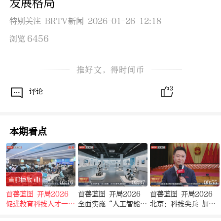
发展格局
特别关注 BRTV新闻 2026-01-26 12:18
6456
浏览
推好文，得时间币
3
评论
本期看点
当前播放
1
03:16
02:37
00:55
首善蓝图 开局2026
首善蓝图 开局2026
首善蓝图 开局2026
促进教育科技人才一体
全面实施“人工智能
北京：科技尖兵 加速
中
发展 构建有竞争优势
+”行动 北京全力打造
奔跑！