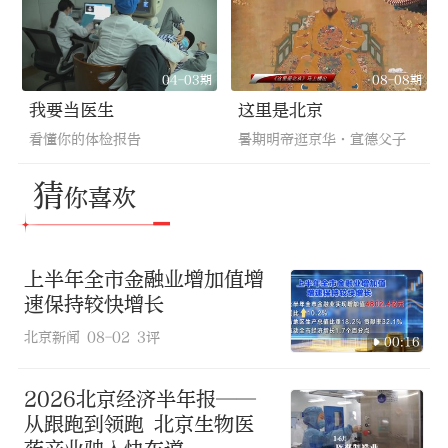
04-03期
08-08期
我要当医生
这里是北京
看懂你的体检报告
暑期明帝逛京华·宣德父子
猜
你喜欢
上半年全市金融业增加值增
速保持较快增长
北京新闻
08-02
3评
00:16
2026北京经济半年报——
从跟跑到领跑 北京生物医