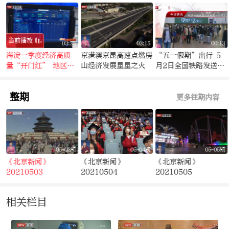
当前播放
4
03:35
03:15
00:13
示
海淀一季度经济高质
京港澳京昆高速点燃房
“五一假期”出行 5
量“开门红” 地区生
山经济发展星星之火
月2日全国铁路发送旅
产总值同比增长
客1420万人次
20.4%
整期
更多往期内容
期
05-03期
05-04期
05-05期
《北京新闻》
《北京新闻》
《北京新闻》
20210503
20210504
20210505
相关栏目