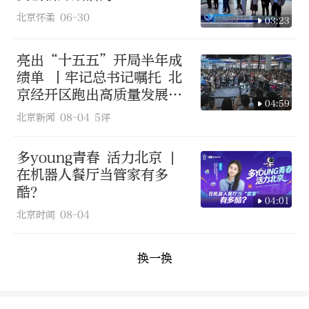
北京怀柔
06-30
03:23
亮出“十五五”开局半年成
绩单 丨牢记总书记嘱托 北
京经开区跑出高质量发展加
04:59
速度
北京新闻
08-04
5评
多young青春 活力北京 |
在机器人餐厅当管家有多
酷？
04:01
北京时间
08-04
换一换