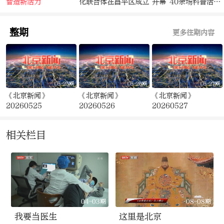
智造新活力
化联合体在昌平区成立
开幕 40余场科普活动
寓教于乐
整期
更多往期内容
05-25期
05-26期
05-27期
《北京新闻》
《北京新闻》
《北京新闻》
20260525
20260526
20260527
相关栏目
04-03期
08-08期
我要当医生
这里是北京