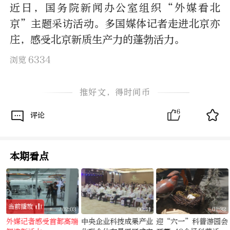
近日，国务院新闻办公室组织“外媒看北
京”主题采访活动。多国媒体记者走进北京亦
庄，感受北京新质生产力的蓬勃活力。
6334
浏览
推好文，得时间币
6
评论
本期看点
当前播放
8
02:03
00:41
01:32
外媒记者感受首都高端
中央企业科技成果产业
迎“六一”科普游园会