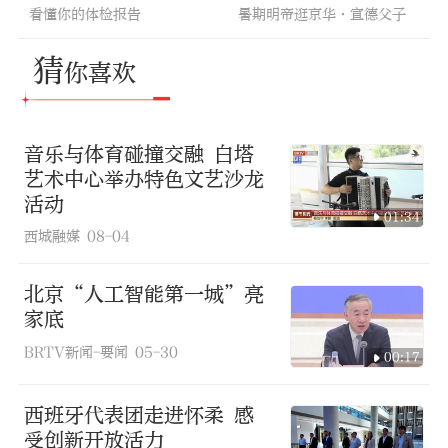
看懂你的体检报告
暑期明帝逛京华·宣德父子
猜
你喜欢
音乐与体育碰撞交融 白塔
艺术中心举办特色文艺沙龙
活动
01:34
西城融媒
08-04
北京“人工智能第一城”亮
家底
BRTV新闻-要闻
05-30
00:17
西班牙代表团走进怀柔 感
受创新开放活力