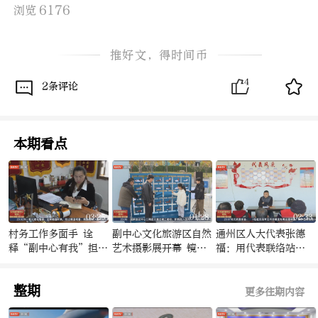
6176
浏览
推好文，得时间币
4
2条评论
本期看点
03:25
01:28
02:33
村务工作多面手 诠
副中心文化旅游区自然
通州区人大代表张德
释“副中心有我”担当
艺术摄影展开幕 镜头
福：用代表联络站
和奉献
带你去“观鸟”
+“微格精治”模式 让
基层治理更高效
整期
更多往期内容