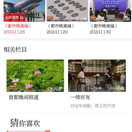
当前播放
期
11-28期
11-29期
11-30期
《都市晚高峰》
《都市晚高峰》
《都市晚高峰》
20241128
20241129
20241130
相关栏目
08-05期
08-02期
首都晚间报道
一师亦友
对话毕淑敏：昆仑的约定
猜
你喜欢