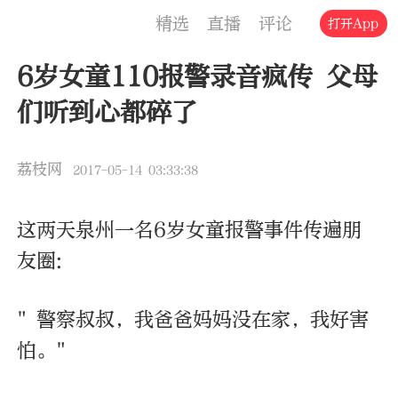
精选
直播
评论
交通
文旅
打开App
6岁女童110报警录音疯传 父母
们听到心都碎了
荔枝网
2017-05-14 03:33:38
这两天泉州一名6岁女童报警事件传遍朋
友圈:
" 警察叔叔，我爸爸妈妈没在家，我好害
怕。"